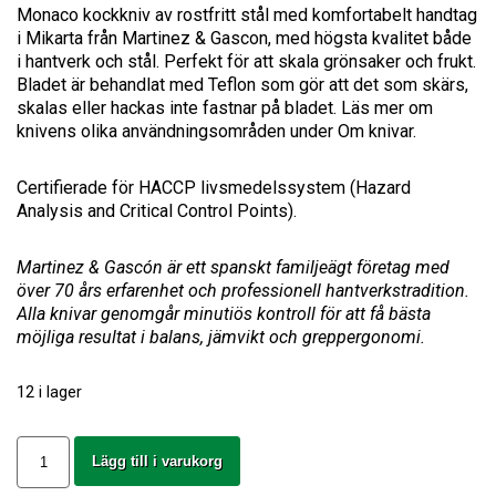
Monaco kockkniv av rostfritt stål med komfortabelt handtag
i Mikarta från Martinez & Gascon, med högsta kvalitet både
i hantverk och stål. Perfekt för att skala grönsaker och frukt.
Bladet är behandlat med Teflon som gör att det som skärs,
skalas eller hackas inte fastnar på bladet. Läs mer om
knivens olika användningsområden under Om knivar.
Nödvändiga
Certifierade för HACCP livsmedelssystem (Hazard
Dessa kakor
Analysis and Critical Control Points).
går inte att
välja bort. De
Martinez & Gascón är ett spanskt familjeägt företag med
behövs för
över 70 års erfarenhet och professionell hantverkstradition.
att hemsidan
Alla knivar genomgår minutiös kontroll för att få bästa
över huvud
taget ska
möjliga resultat i balans, jämvikt och greppergonomi.
fungera.
12 i lager
Statistik
Monaco
För att vi
Lägg till i varukorg
Kockkniv
ska kunna
16
förbättra