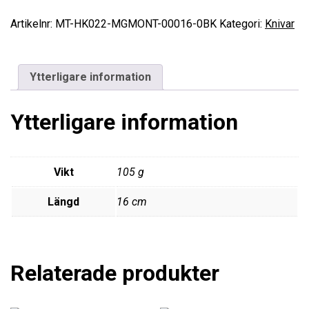
Svart
hemsidans
mängd
Artikelnr:
MT-HK022-MGMONT-00016-0BK
Kategori:
Knivar
funktionalitet
och
uppbyggnad,
baserat på
Ytterligare information
hur
hemsidan
används.
Ytterligare information
Upplevelse
För att vår
Vikt
105 g
hemsida
ska prestera
Längd
16 cm
så bra som
möjligt
under ditt
besök. Om
du nekar de
Relaterade produkter
här kakorna
kommer
viss
funktionalitet