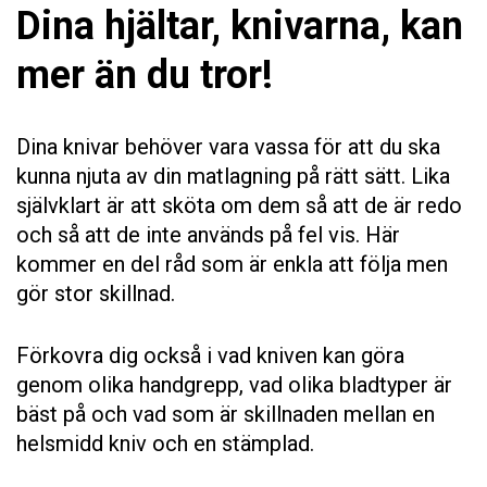
Dina hjältar, knivarna, kan
mer än du tror!
Nödvändiga
Dina knivar behöver vara vassa för att du ska
Dessa kakor
kunna njuta av din matlagning på rätt sätt. Lika
går inte att
självklart är att sköta om dem så att de är redo
välja bort. De
behövs för
och så att de inte används på fel vis. Här
att hemsidan
kommer en del råd som är enkla att följa men
över huvud
taget ska
gör stor skillnad.
fungera.
Förkovra dig också i vad kniven kan göra
Statistik
genom olika handgrepp, vad olika bladtyper är
För att vi
bäst på och vad som är skillnaden mellan en
ska kunna
helsmidd kniv och en stämplad.
förbättra
hemsidans
funktionalitet