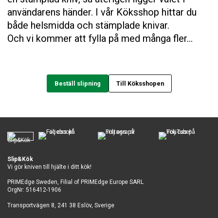
användarens händer. I vår Köksshop hittar du
både helsmidda och stämplade knivar.
Och vi kommer att fylla på med många fler…
Beställ slipning
Till Köksshopen
…
Slip&Kök
Vi gör kniven till hjälte i ditt kök!
PRIMEdge Sweden, Filial of PRIMEdge Europe SARL
OrgNr: 516412-1906
Transportvägen 8, 241 38 Eslöv, Sverige