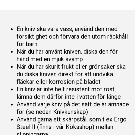
och
uppbyggnad,
baserat på
hur
hemsidan
En kniv ska vara vass, använd den med
används.
försiktighet och förvara den utom räckhåll
för barn
När du har använt kniven, diska den för
Upplevelse
hand med en mjuk svamp
För att vår
hemsida
När du har skurit frukt eller grönsaker ska
ska prestera
du diska kniven direkt för att undvika
så bra som
fläckar eller korrosion på bladet
möjligt
En kniv är inte helt resistent mot rost,
under ditt
besök. Om
lämna dem därför inte i vatten för länge
du nekar de
Använd varje kniv på det sätt de är ämnade
här kakorna
för (se nedan Knivkunskap)
kommer
viss
Använd gärna ett skärpstål, som t ex Ergo
funktionalitet
Steel II (finns i vår Köksshop) mellan
att försvinna
slipningarna
från