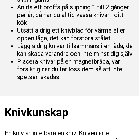
hemsidan.
Anlita ett proffs på slipning 1 till 2 gånger
per år, då har du alltid vassa knivar i ditt
kök
Marknadsföring
Utsätt aldrig ett knivblad för värme eller
Genom att dela
öppen låga, det kan förstöra stålet
med dig av dina
intressen och ditt
Lägg aldrig knivar tillsammans i en låda, de
beteende när du
kan skada varandra och inte minst dig själv
surfar ökar du
Placera knivar på en magnetbräda, var
chansen att få
se personligt
försiktig när du tar loss dem så att inte
anpassat
spetsen skadas
innehåll och
erbjudanden.
Knivkunskap
En kniv är inte bara en kniv. Kniven är ett