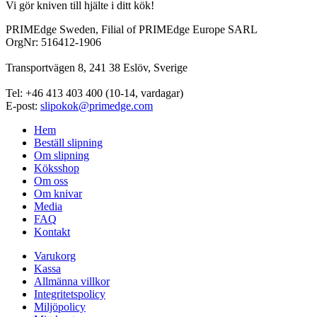
Vi gör kniven till hjälte i ditt kök!
PRIMEdge Sweden, Filial of PRIMEdge Europe SARL
OrgNr: 516412-1906
Transportvägen 8, 241 38 Eslöv, Sverige
Tel: +46 413 403 400 (10-14, vardagar)
E-post:
slipokok@primedge.com
Hem
Beställ slipning
Om slipning
Köksshop
Om oss
Om knivar
Media
FAQ
Kontakt
Varukorg
Kassa
Allmänna villkor
Integritetspolicy
Miljöpolicy