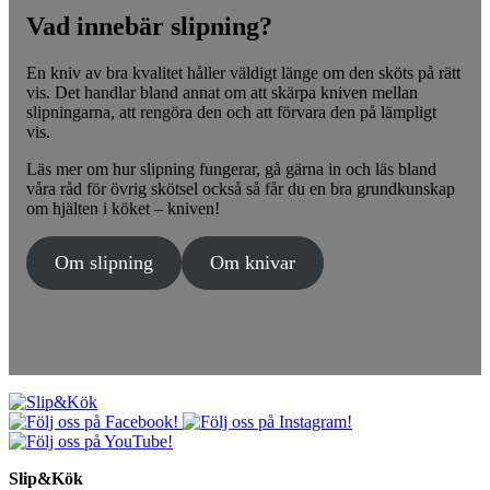
Vad innebär slipning?
En kniv av bra kvalitet håller väldigt länge om den sköts på rätt
vis. Det handlar bland annat om att skärpa kniven mellan
slipningarna, att rengöra den och att förvara den på lämpligt
vis.
Läs mer om hur slipning fungerar, gå gärna in och läs bland
våra råd för övrig skötsel också så får du en bra grundkunskap
om hjälten i köket – kniven!
Om slipning
Om knivar
Slip&Kök