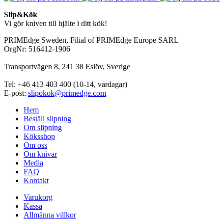
Slip&Kök
Vi gör kniven till hjälte i ditt kök!
PRIMEdge Sweden, Filial of PRIMEdge Europe SARL
OrgNr: 516412-1906
Transportvägen 8, 241 38 Eslöv, Sverige
Tel: +46 413 403 400 (10-14, vardagar)
E-post:
slipokok@primedge.com
Hem
Beställ slipning
Om slipning
Köksshop
Om oss
Om knivar
Media
FAQ
Kontakt
Varukorg
Kassa
Allmänna villkor