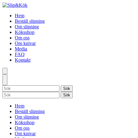
Hem
Beställ slipning
Om slipning
Köksshop
Om oss
Om knivar
Media
FAQ
Kontakt
Hem
Beställ slipning
Om slipning
Köksshop
Om oss
Om knivar