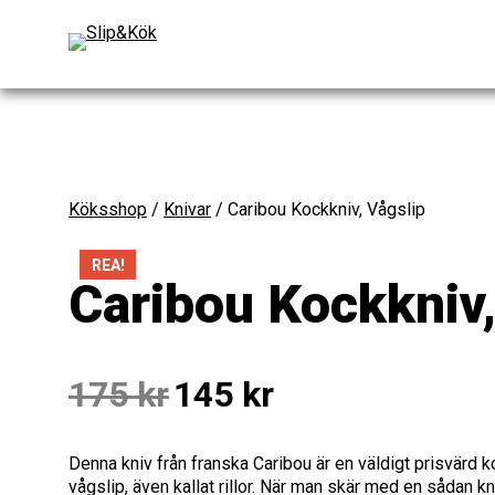
Köksshop
/
Knivar
/ Caribou Kockkniv, Vågslip
REA!
Caribou Kockkniv,
Det
Det
175
kr
145
kr
ursprungliga
nuvarande
priset
priset
var:
är:
Denna kniv från franska Caribou är en väldigt prisvärd 
175 kr.
145 kr.
vågslip, även kallat rillor. När man skär med en sådan kn