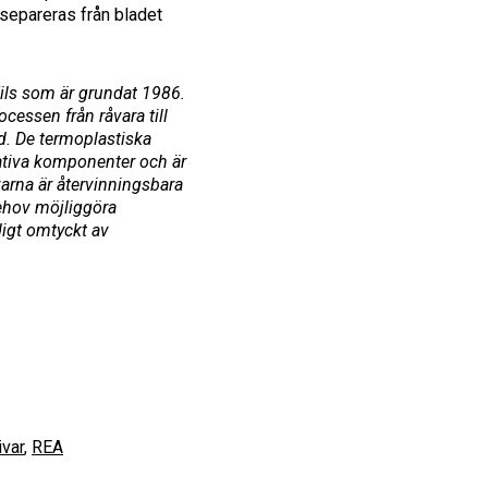
t separeras från bladet
ils som är grundat 1986.
ocessen från råvara till
rd. De termoplastiska
itativa komponenter och är
varna är återvinningsbara
ehov möjliggöra
digt omtyckt av
ivar
,
REA