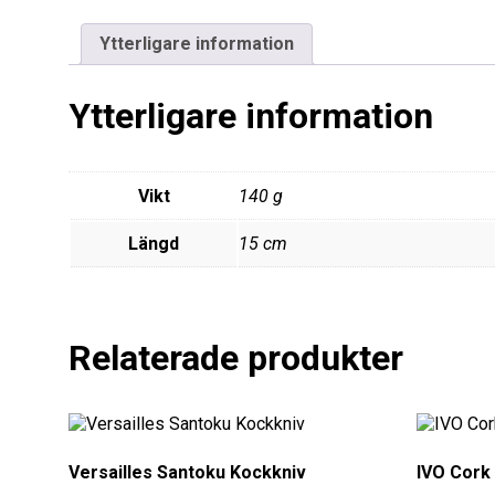
hemsidans
funktionalitet
Ytterligare information
och
uppbyggnad,
baserat på
Ytterligare information
hur
hemsidan
används.
Vikt
140 g
Upplevelse
Längd
15 cm
För att vår
hemsida
ska prestera
så bra som
Relaterade produkter
möjligt
under ditt
besök. Om
du nekar de
här kakorna
kommer
Versailles Santoku Kockkniv
IVO Cork
viss
funktionalitet