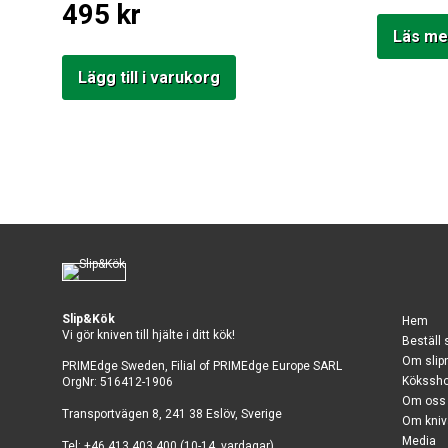
495
kr
att försvinna
Läs me
från
hemsidan.
Lägg till i varukorg
Marknadsföring
Genom att dela
med dig av dina
intressen och ditt
beteende när du
surfar ökar du
chansen att få
se personligt
anpassat
innehåll och
erbjudanden.
Slip&Kök
Hem
Vi gör kniven till hjälte i ditt kök!
Beställ 
Om slip
PRIMEdge Sweden, Filial of PRIMEdge Europe SARL
Kökssh
OrgNr: 516412-1906
Om oss
Transportvägen 8, 241 38 Eslöv, Sverige
Om kniv
Media
Tel: +46 413 403 400 (10-14, vardagar)