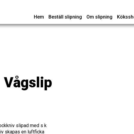
Hem
Beställ slipning
Om slipning
Kökssh
 Vågslip
kockkniv slipad med s k
iv skapas en luftficka