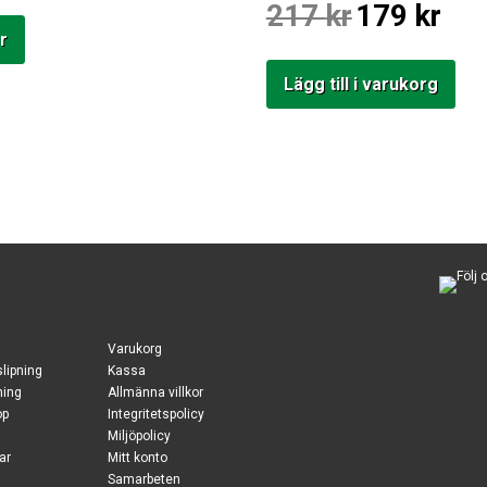
Det
Det
217
kr
179
kr
ursprungliga
nuvara
r
priset
priset
var:
är:
217 kr.
179 kr.
Lägg till i varukorg
Varukorg
slipning
Kassa
ning
Allmänna villkor
op
Integritetspolicy
Miljöpolicy
ar
Mitt konto
Samarbeten