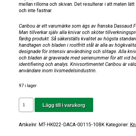
mellan rillorna och skivan. Det resulterar i att maten lät
och inte fastnar.
Caribou är ett varumärke som ägs av franska Dassaud F
Man tillverkar själv alla knivar och sköter tillverkningspr
färdig produkt. Så säkerställs kvalitet av högsta standa
handtagen och bladen i rostfritt stål är alla av högkval
Nödvändiga
designade för intensiv användning och slitage. Alla kni
Dessa kakor
och bladen är graverade med serienummer för att vid b
går inte att
identifiering och analys. Knivsortimentet Caribou är väl
välja bort. De
användare inom livsmedelsindustrin.
behövs för
att hemsidan
97 i lager
över huvud
taget ska
fungera.
Caribou
Lägg till i varukorg
Kockkniv,
Vågslip
Statistik
mängd
För att vi
Artikelnr:
MT-HK022-DACA-00115-10BK
Kategorier:
Kn
ska kunna
förbättra