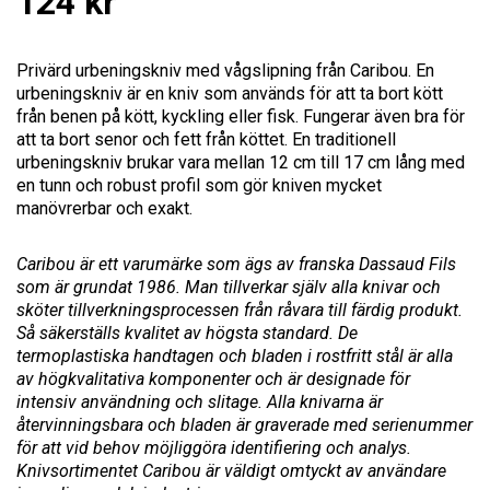
124
kr
Privärd urbeningskniv med vågslipning från Caribou. En
urbeningskniv är en kniv som används för att ta bort kött
från benen på kött, kyckling eller fisk. Fungerar även bra för
att ta bort senor och fett från köttet. En traditionell
urbeningskniv brukar vara mellan 12 cm till 17 cm lång med
Nödvändiga
en tunn och robust profil som gör kniven mycket
Dessa kakor
manövrerbar och exakt.
går inte att
välja bort. De
Caribou är ett varumärke som ägs av franska Dassaud Fils
behövs för
som är grundat 1986. Man tillverkar själv alla knivar och
att hemsidan
sköter tillverkningsprocessen från råvara till färdig produkt.
över huvud
taget ska
Så säkerställs kvalitet av högsta standard. De
fungera.
termoplastiska handtagen och bladen i rostfritt stål är alla
av högkvalitativa komponenter och är designade för
intensiv användning och slitage. Alla knivarna är
återvinningsbara och bladen är graverade med serienummer
Statistik
för att vid behov möjliggöra identifiering och analys.
För att vi
ska kunna
Knivsortimentet Caribou är väldigt omtyckt av användare
förbättra