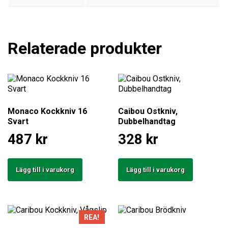
att försvinna
från
hemsidan.
Relaterade produkter
Marknadsföring
Genom att dela
med dig av dina
intressen och ditt
beteende när du
Monaco Kockkniv 16
Caibou Ostkniv,
surfar ökar du
Svart
Dubbelhandtag
chansen att få
se personligt
487
kr
328
kr
anpassat
innehåll och
erbjudanden.
Lägg till i varukorg
Lägg till i varukorg
REA!