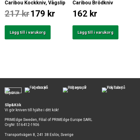
Caribou Kockkniv, Vågslip
Caribou Brödkniv
Det
Det
217
kr
179
kr
162
kr
ursprungliga
nuvarande
priset
priset
var:
är:
217 kr.
179 kr.
Lägg till i varukorg
Lägg till i varukorg
Slip&Kök
Vi gör kniven till hjälte i ditt kök!
PRIMEdge Sweden, Filial of PRIMEdge Europe SARL
OrgNr: 516412-1906
Transportvägen 8, 241 38 Eslöv, Sverige