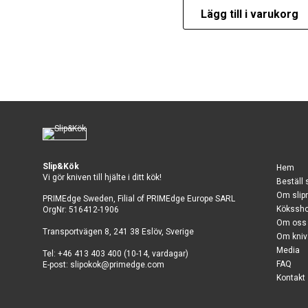
Lägg till i varukorg
Slip&Kök
Hem
Vi gör kniven till hjälte i ditt kök!
Beställ 
Om slip
PRIMEdge Sweden, Filial of PRIMEdge Europe SARL
Kökssh
OrgNr: 516412-1906
Om oss
Transportvägen 8, 241 38 Eslöv, Sverige
Om kniv
Media
Tel: +46 413 403 400 (10-14, vardagar)
FAQ
E-post:
slipokok@primedge.com
Kontakt