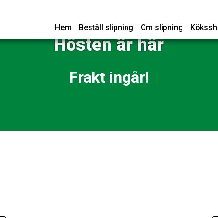
Hem
Beställ slipning
Om slipning
Kökssh
Hösten är här
Frakt ingår!